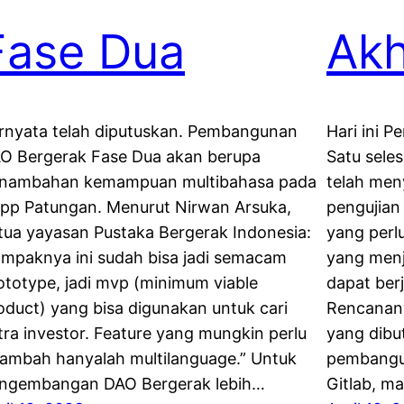
Fase Dua
Akh
rnyata telah diputuskan. Pembangunan
Hari ini 
O Bergerak Fase Dua akan berupa
Satu seles
nambahan kemampuan multibahasa pada
telah men
pp Patungan. Menurut Nirwan Arsuka,
pengujian
tua yayasan Pustaka Bergerak Indonesia:
yang perlu
ampaknya ini sudah bisa jadi semacam
yang menj
ototype, jadi mvp (minimum viable
dapat ber
oduct) yang bisa digunakan untuk cari
Rencanan
tra investor. Feature yang mungkin perlu
yang dibu
tambah hanyalah multilanguage.” Untuk
pembangun
ngembangan DAO Bergerak lebih…
Gitlab, m