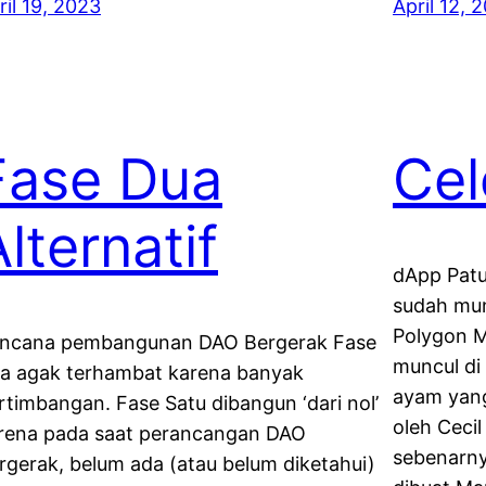
ril 19, 2023
April 12, 
Fase Dua
Cel
lternatif
dApp Patu
sudah mun
Polygon M
ncana pembangunan DAO Bergerak Fase
muncul di 
a agak terhambat karena banyak
ayam yang 
rtimbangan. Fase Satu dibangun ‘dari nol’
oleh Cecil
rena pada saat perancangan DAO
sebenarny
rgerak, belum ada (atau belum diketahui)