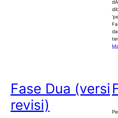
dA
di
‘p
Fa
da
te
Ma
Fase Dua (versi
revisi)
Pe