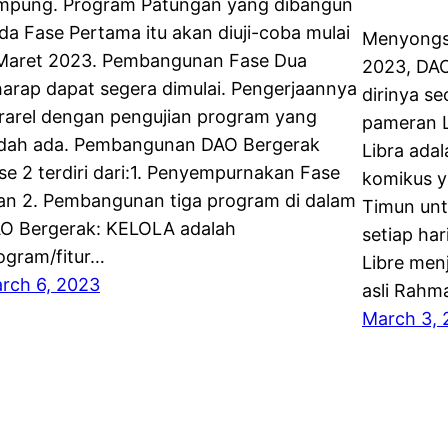
mpung. Program Patungan yang dibangun
da Fase Pertama itu akan diuji-coba mulai
Menyongso
Maret 2023. Pembangunan Fase Dua
2023, DA
harap dapat segera dimulai. Pengerjaannya
dirinya se
rarel dengan pengujian program yang
pameran L
dah ada. Pembangunan DAO Bergerak
Libra ada
se 2 terdiri dari:1. Penyempurnakan Fase
komikus y
an 2. Pembangunan tiga program di dalam
Timun unt
O Bergerak: KELOLA adalah
setiap har
ogram/fitur…
Libre men
rch 6, 2023
asli Rahm
March 3, 