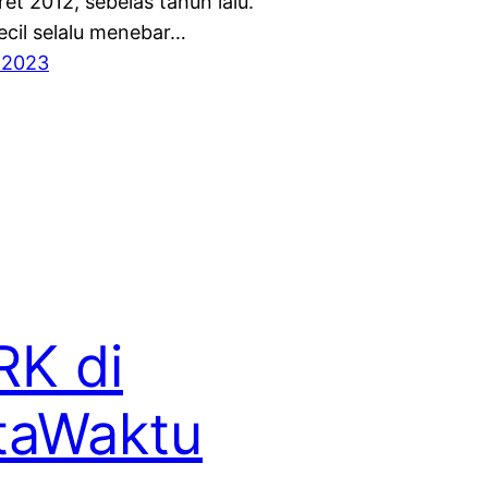
et 2012, sebelas tahun lalu.
Cecil selalu menebar…
 2023
K di
taWaktu