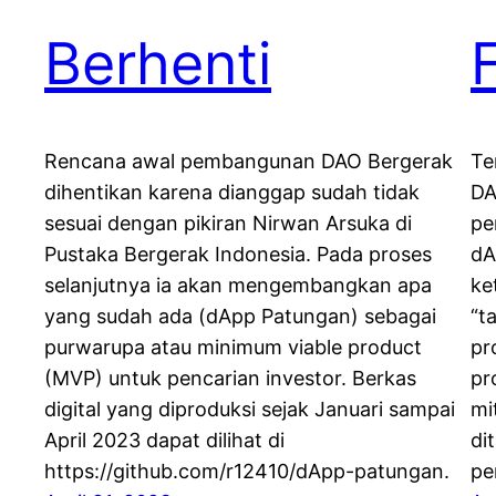
Berhenti
Rencana awal pembangunan DAO Bergerak
Te
dihentikan karena dianggap sudah tidak
DA
sesuai dengan pikiran Nirwan Arsuka di
pe
Pustaka Bergerak Indonesia. Pada proses
dA
selanjutnya ia akan mengembangkan apa
ke
yang sudah ada (dApp Patungan) sebagai
“t
purwarupa atau minimum viable product
pr
(MVP) untuk pencarian investor. Berkas
pr
digital yang diproduksi sejak Januari sampai
mi
April 2023 dapat dilihat di
di
https://github.com/r12410/dApp-patungan.
pe