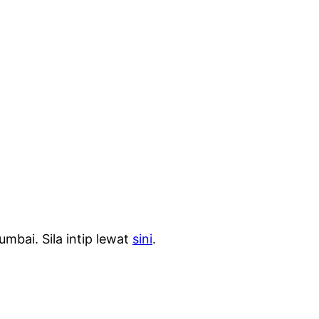
mbai. Sila intip lewat
sini
.